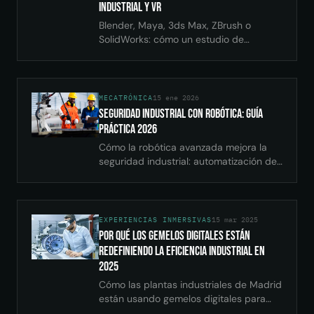
Industrial y VR
Blender, Maya, 3ds Max, ZBrush o
SolidWorks: cómo un estudio de
ingeniería elige sus herramientas de
modelado 3D, del CAD para fabricación
a los assets de VR.
MECATRÓNICA
15 ene 2026
Seguridad Industrial con Robótica: Guía
Práctica 2026
Cómo la robótica avanzada mejora la
seguridad industrial: automatización de
tareas peligrosas, inspección con
drones y reducción de accidentes
laborales.
EXPERIENCIAS INMERSIVAS
15 mar 2025
Por qué los gemelos digitales están
redefiniendo la eficiencia industrial en
2025
Cómo las plantas industriales de Madrid
están usando gemelos digitales para
reducir tiempos de parada un 35% y