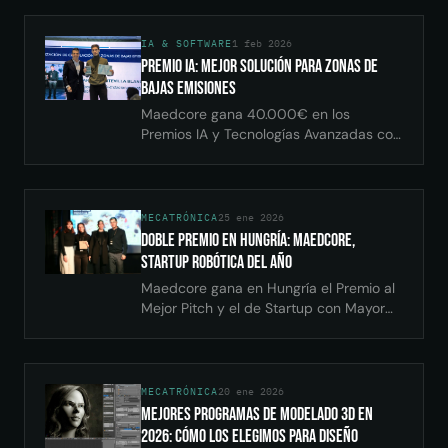
multiorigen y despliegue offline en
campo.
IA & SOFTWARE
1 feb 2026
Premio IA: Mejor Solución para Zonas de
Bajas Emisiones
Maedcore gana 40.000€ en los
Premios IA y Tecnologías Avanzadas con
su plataforma de gestión de
aparcamiento en Zonas de Bajas
Emisiones con IA e IoT.
MECATRÓNICA
25 ene 2026
Doble Premio en Hungría: Maedcore,
Startup Robótica del Año
Maedcore gana en Hungría el Premio al
Mejor Pitch y el de Startup con Mayor
Crecimiento por sus soluciones
robóticas de inspección y seguridad
industrial.
MECATRÓNICA
20 ene 2026
Mejores Programas de Modelado 3D en
2026: Cómo los Elegimos para Diseño