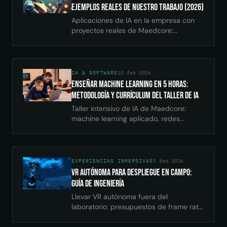
Ejemplos Reales de Nuestro Trabajo (2026)
Aplicaciones de IA en la empresa con
proyectos reales de Maedcore:
automatización, inspección,
mantenimiento predictivo, IA
conversacional y robótica.
IA & SOFTWARE
10 feb 2026
Enseñar Machine Learning en 5 Horas:
Metodología y Currículum del Taller de IA
Taller intensivo de IA de Maedcore:
machine learning aplicado, redes
neuronales y app propia en 5 horas.
Metodología y expertise en IA de
Maedcore.
EXPERIENCIAS INMERSIVAS
5 feb 2026
VR autónoma para despliegue en campo:
guía de ingeniería
Llevar VR autónoma fuera del
laboratorio: presupuestos de frame rate,
UX por mirada, pipelines de assets