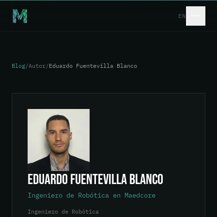
Skip to main content
EN
Blog
/
Autor
/
Eduardo Fuentevilla Blanco
Eduardo Fuentevilla Blanco
Ingeniero de Robótica en Maedcore
Ingeniero de Robótica