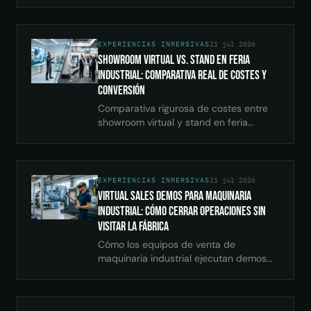
del archivo CAD a una demo guiada en
vivo, con vídeo real de la plataforma.
EXPERIENCIAS INMERSIVAS
21 jul 2026
Showroom Virtual vs. Stand en Feria
Industrial: Comparativa Real de Costes y
Conversión
Comparativa rigurosa de costes entre
showroom virtual y stand en feria
industrial: cifras reales de IFEMA, ROI
por sector y modelo de decisión con
cálculo.
EXPERIENCIAS INMERSIVAS
21 jul 2026
Virtual Sales Demos para Maquinaria
Industrial: Cómo Cerrar Operaciones Sin
Visitar la Fábrica
Cómo los equipos de venta de
maquinaria industrial ejecutan demos
remotas que acortan el ciclo comercial.
Matriz de decisión, costes reales y
errores