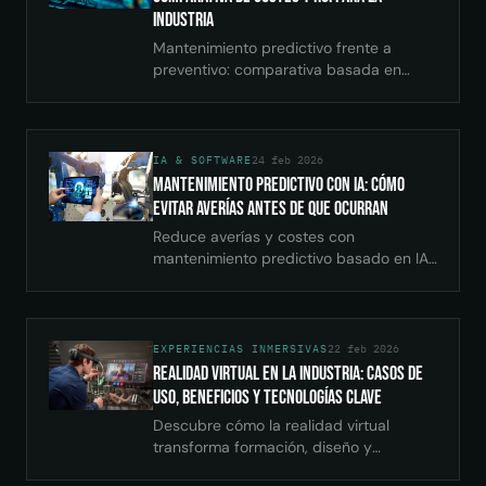
Industria
Mantenimiento predictivo frente a
preventivo: comparativa basada en
datos de costes, ROI e implementación
para fabricantes que evalúan qué
estrategia adoptar.
IA & SOFTWARE
24 feb 2026
Mantenimiento Predictivo con IA: Cómo
Evitar Averías Antes de que Ocurran
Reduce averías y costes con
mantenimiento predictivo basado en IA.
Sensores IoT, machine learning y análisis
de datos en tiempo real para industria.
EXPERIENCIAS INMERSIVAS
22 feb 2026
Realidad Virtual en la Industria: Casos de
Uso, Beneficios y Tecnologías Clave
Descubre cómo la realidad virtual
transforma formación, diseño y
mantenimiento industrial. Casos reales,