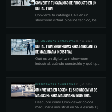
Convertir tu Catálogo de Producto en un
Digital Twin
Convierte tu catálogo CAD en un
showroom virtual: pipeline técnico, los
Cinco Gates de evaluación, costes
reales y errores a evitar.
EXPERIENCIAS INMERSIVAS
21 jul 2026
Digital Twin Showrooms para Fabricantes
de Maquinaria Industrial
Qué es un digital twin showroom
industrial, cuándo construirlo y qué tipo
elegir. Costes reales, Matriz de Madurez
y pipeline técnico para fabricantes.
EXPERIENCIAS INMERSIVAS
21 jul 2026
OmniViewer en Acción: El Showroom VR de
Maedcore para Maquinaria Industrial
Descubre cómo OmniViewer coloca
maquinaria industrial en VR a escala 1:1,