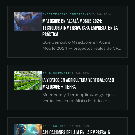
tecnologías y ROI medible con VR en
empresa.
EXPERIENCIAS INMERSIVAS
20 feb 2026
Maedcore en Alcalá Mobile 2024:
tecnología inmersiva para empresa, en la
práctica
Qué demostró Maedcore en Alcalá
Mobile 2024 — proyectos reales de VR,
AR y datos — y qué reveló sobre
adoptar tecnología inmersiva en la
empresa.
IA & SOFTWARE
18 feb 2026
IA y Datos en Agricultura Vertical: Caso
Maedcore + Tierra
Maedcore y Tierra optimizan granjas
verticales con análisis de datos en
tiempo real: sensores IoT, dashboards y
BI agrícola. Caso de éxito real.
IA & SOFTWARE
15 feb 2026
Aplicaciones de la IA en la Empresa: 6