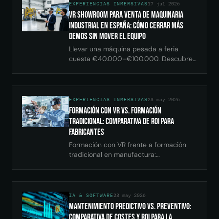
EXPERIENCIAS INMERSIVAS
17 jul 2026
VR showroom para venta de maquinaria
industrial en España: cómo cerrar más
demos sin mover el equipo
Llevar una máquina pesada a feria
cuesta €40.000–€100.000. Descubre
cómo un VR showroom industrial
permite hacer demos en Bilbao o
Valencia sin logística.
EXPERIENCIAS INMERSIVAS
23 may 2026
Formación con VR vs. Formación
Tradicional: Comparativa de ROI para
Fabricantes
Formación con VR frente a formación
tradicional en manufactura:
comparativa de coste, retención de
conocimiento, seguridad y ROI para
operarios industriales.
IA & SOFTWARE
23 may 2026
Mantenimiento Predictivo vs. Preventivo:
Comparativa de Costes y ROI para la